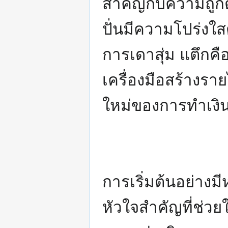
สำคัญกับความถูกต
ปั่นมีความโปร่งใส
การเดาสุ่ม แตึก
เครื่องมือสร้างรายไ
ใหม่ของการทำเงิน
การเริ่มต้นอย่างม
หัวใจสำคัญที่ช่ว