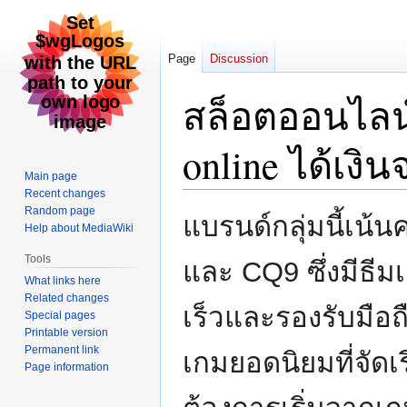
Page
Discussion
สล็อตออนไลน์
online ได้เงิน
Main page
Recent changes
Random page
Jump
Jump
แบรนด์กลุ่มนี้เน้น
Help about MediaWiki
to
to
navigation
search
Tools
และ CQ9 ซึ่งมีธีม
What links here
Related changes
เร็วและรองรับมือถื
Special pages
Printable version
Permanent link
เกมยอดนิยมที่จัดเร
Page information